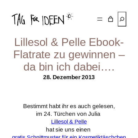
Zum
Inhalt
Suchen
springen
Lillesol & Pelle Ebook-
Flatrate zu gewinnen –
da bin ich dabei….
28. Dezember 2013
Bestimmt habt ihr es auch gelesen,
im 24. Türchen von Julia
Lillesol & Pelle
hat sie uns einen
gratis Schnittmuster für ein Kosmetiktäschchen