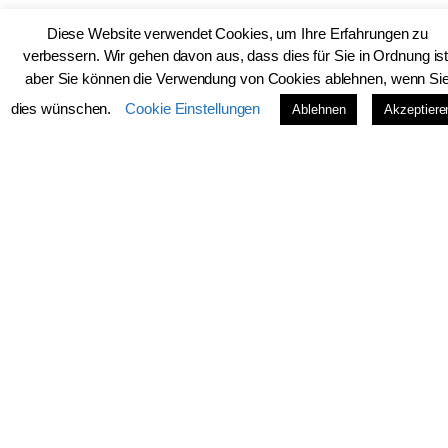
Diese Website verwendet Cookies, um Ihre Erfahrungen zu
verbessern. Wir gehen davon aus, dass dies für Sie in Ordnung ist
Website
aber Sie können die Verwendung von Cookies ablehnen, wenn Si
dies wünschen.
Cookie Einstellungen
Ablehnen
Akzeptiere
Name, E-Mail-Adresse und Website in diesem Browser
für meinen nächsten Kommentar speichern.
Boxer-Shorts von innen & außen…
Mit ein paar Weihnachtsgeschenken
verabschiede ich mich ins neue Jahr…